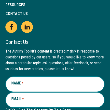
RESOURCES
CONTACT US
Open
This
Open
This
Facebook
link
LinkedIn
link
Contact Us
page
opens
page
opens
The Autism Toolkit’s content is created mainly in response to
questions posed by our users, so if you would like to know more
in
in
in
in
about a particular topic, ask questions, offer feedback, or send
new
a
new
a
us ideas for new articles, please let us know!
window
new
window
new
NAME
*
tab
tab
EMAIL
*