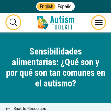
English
Español
Autism
Toolkit
this
Menu
of
button
Georgia
will
toggle
Sensibilidades
the
visibility
alimentarias: ¿Qué son y
of
the
por qué son tan comunes en
website
search
el autismo?
form
Back to Resources