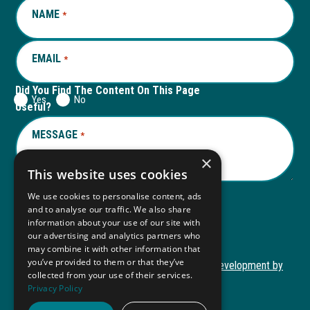
NAME
REQUIRED
*
tab
tab
EMAIL
REQUIRED
*
Did You Find The Content On This Page
Yes
No
Useful?
MESSAGE
REQUIRED
*
×
This website uses cookies
We use cookies to personalise content, ads
and to analyse our traffic. We also share
Submit
information about your use of our site with
our advertising and analytics partners who
may combine it with other information that
you’ve provided to them or that they’ve
Copyright © 2026 Autism ToolKit
Website Development by
collected from your use of their services.
This
M&R Marketing
Privacy Policy
link
Privacy Policy