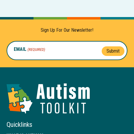
Sign Up For Our Newsletter!
EMAIL
(REQUIRED)
Submit
Autism
Toolkit
of
Georgia
Quicklinks