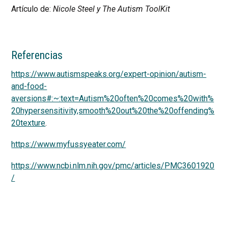
Artículo de:
Nicole Steel y The Autism ToolKit
Referencias
https://www.autismspeaks.org/expert-opinion/autism-
and-food-
aversions#:~:text=Autism%20often%20comes%20with%
20hypersensitivity,smooth%20out%20the%20offending%
20texture
.
https://www.myfussyeater.com/
https://www.ncbi.nlm.nih.gov/pmc/articles/PMC3601920
/