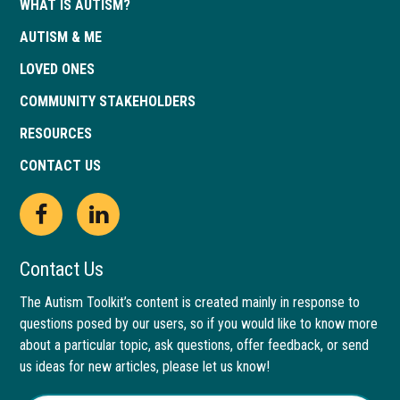
WHAT IS AUTISM?
AUTISM & ME
LOVED ONES
COMMUNITY STAKEHOLDERS
RESOURCES
CONTACT US
Open
This
Open
This
Facebook
link
LinkedIn
link
Contact Us
page
opens
page
opens
The Autism Toolkit’s content is created mainly in response to
questions posed by our users, so if you would like to know more
in
in
in
in
about a particular topic, ask questions, offer feedback, or send
new
a
new
a
us ideas for new articles, please let us know!
window
new
window
new